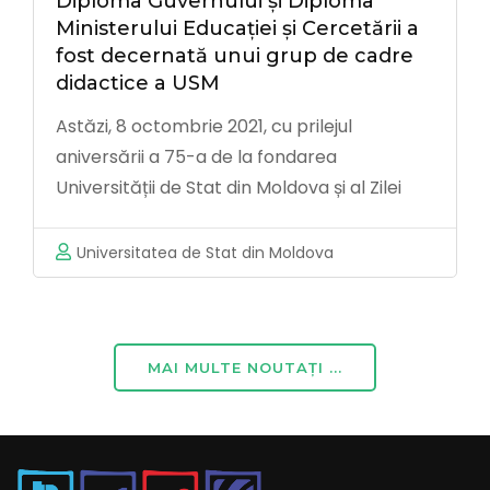
Diploma Guvernului și Diploma
Ministerului Educației și Cercetării a
fost decernată unui grup de cadre
didactice a USM
Astăzi, 8 octombrie 2021, cu prilejul
aniversării a 75-a de la fondarea
Universității de Stat din Moldova și al Zilei
Internaționale a Educației și Profesorului,
unui grup de cadre didactice i-au fost
Universitatea de Stat din Moldova
decernate Diploma de Onoare a MEC și
Diploma de Onoare a Guvernului Republicii …
MAI MULTE NOUTAȚI ...