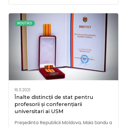
participat: rectorul USM, Igor ȘAROV;
președintele Comitetului Sindical al USM,
Efim CHILARI; președintele Confederației
NOUTĂȚI
Naționale …
16.11.2021
Înalte distincții de stat pentru
profesorii și conferențiarii
universitari ai USM
Președinta Republicii Moldova, Maia Sandu a