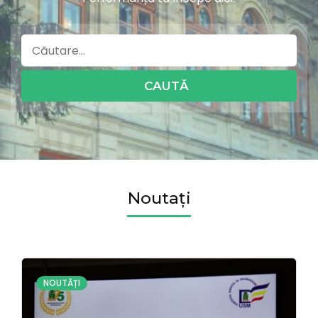
Caută
după:
Noutați
NOUTĂȚI