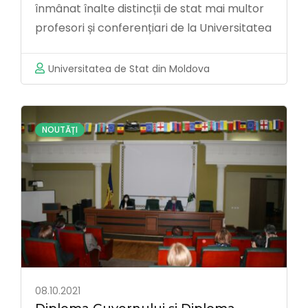
înmânat înalte distincții de stat mai multor
profesori și conferențiari de la Universitatea
de Stat din Moldova „pentru merite
deosebite în dezvoltarea învățământului
Universitatea de Stat din Moldova
universitar, contribuție substanțială la
pregătirea specialiștilor de înaltă calificare,
activitate metodico-științifică prodigioasă”.
NOUTĂȚI
Comunitatea academică a Universității …
08.10.2021