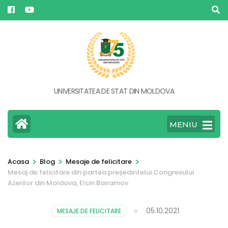
Sari
la
conținut
(apasă
Enter)
UNIVERSITATEA DE STAT DIN MOLDOVA
MENIU
>
>
>
Acasa
Blog
Mesaje de felicitare
Mesaj de felicitare din partea președintelui Congresului
Azerilor din Moldova, Elcin Bairamov
05.10.2021
MESAJE DE FELICITARE