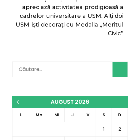
apreciază activitatea prodigioasă a
cadrelor universitare a USM. Alți doi
USM-iști decorați cu Medalia „Meritul
Civic”
Caută
după:
AUGUST 2026
« dec.
L
Ma
Mi
J
V
S
D
1
2